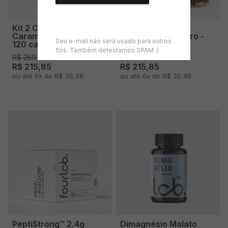
Kit 2 Creatinas in
Kit 2 Creatinas in
Caramel e Brigadeiro -
Caramel Brigadeiro -
Seu e-mail não será usado para outros
120 caramelos
120 caramelos
fins. Também detestamos SPAM :)
R$ 259,80
R$ 259,80
R$ 215,85
R$ 215,85
ou até 6x de R$ 35,98
ou até 6x de R$ 35,98
PeptiStrong™ 2,4g
Dimagnésio Malato