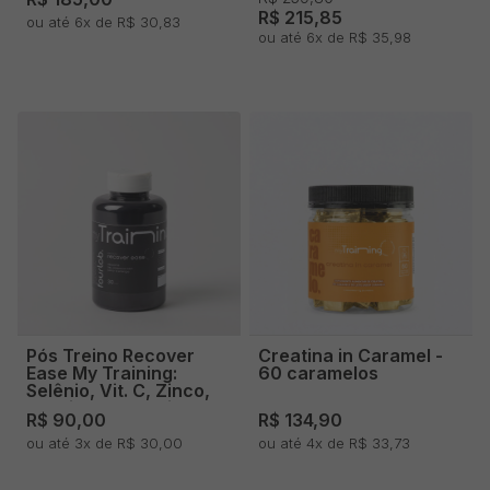
R$ 215,85
ou até 6x de R$ 30,83
ou até 6x de R$ 35,98
Pós Treino Recover
Creatina in Caramel -
Ease My Training:
60 caramelos
Selênio, Vit. C, Zinco,
Leucina, Isoleucina,
R$ 90,00
R$ 134,90
Valina, Colágeno Tipo II
- 30 Doses
ou até 3x de R$ 30,00
ou até 4x de R$ 33,73