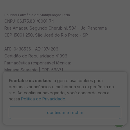
Fourlab Farmácia de Manipulação Ltda
CNPJ: 06.175.801/0001-74
Rua Amadeu Segundo Cherubini, 504 - Jd. Panorama
CEP 15091-250, São José do Rio Preto - SP
AFE: 0438536 - AE: 1374206
Certidão de Regularidade 41996
Farmacêutica responsável técnica:
Mariana Scarante | CRF: 56871
Fourlab e os cookies:
a gente usa cookies para
Horário de funcionamento
personalizar anúncios e melhorar a sua experiência no
seg a sex das 08h às 18h e sáb das 8h ao 12h
site. Ao continuar navegando, você concorda com a
nossa
Política de Privacidade.
continuar e fechar