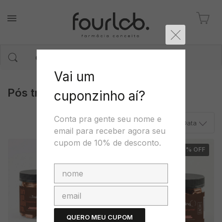
Vai um
Pós treino
cuponzinho aí?
Conta pra gente seu nome e
Ordenar por
Data
email para receber agora seu
cupom de 10% de desconto.
17
% OFF
17
% OFF
QUERO MEU CUPOM