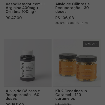
Vasodilatador com L-
Alívio de Cãibras e
Arginina 400mg +
Recuperação - 30
Ornitina 100mg -
doses
Performance Física -
R$ 47,00
R$ 106,98
30 doses
ou até 3x de R$ 35,66
17
% OFF
Alívio de Cãibras e
Kit 2 Creatinas in
Recuperação - 60
Caramel - 120
doses
caramelos
R$ 185,00
R$ 259,80