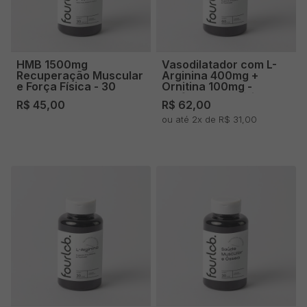
HMB 1500mg
Vasodilatador com L-
Recuperação Muscular
Arginina 400mg +
e Força Física - 30
Ornitina 100mg -
doses
Performance Física -
R$ 45,00
R$ 62,00
60 doses
ou até 2x de R$ 31,00