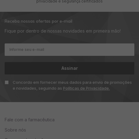
privacidade e segurança certificados
Queratina……….....................….……2%
Receba nossas ofertas por e-mail
Fique por dentro de nossas novidades em primeira mão!
Cetoconazol……….....................…..2%
Irgasan ...................................... 0,1 %
Alantatoina ...................................1 %
Assinar
Concordo em fornecer meus dados para envio de promoções
Shampoo qsp …........................150ml
e novidades, seguindo as
Políticas de Privacidade.
Posologia
Lavar os cabelos diariamente.
Fale com a farmacêutica
Sobre nós
Indicação