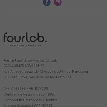
- Extrato Glicólico de Jaborandi: é um estimulante
celular, ativador da produção de secreção;
restaurador de tecidos e tônico capilar. Estimula o
couro cabeludo, melhora o brilho e trata a queda do
cabelo.
- Queratina: tem o poder de reparar todos os danos da
estrutura do fio, repor massa capilar, devolver
elasticidade e força
Fourlab Farmácia de Manipulação Ltda
CNPJ: 06.175.801/0001-74
Rua Amadeu Segundo Cherubini, 504 - Jd. Panorama
- Cetoconazol: indicado para tratamento e profilaxia
CEP 15091-250, São José do Rio Preto - SP
de infecções, auxilia evitando perda de cabelo,
irritação, mudança na textura dos fios, coceiras e
AFE: 0438536 - AE: 1374206
dermatite seborreica.
Certidão de Regularidade 41996
Farmacêutica responsável técnica:
- Irgasan: é um anti-bactericida e anti-séptico, que
Mariana Scarante | CRF: 56871