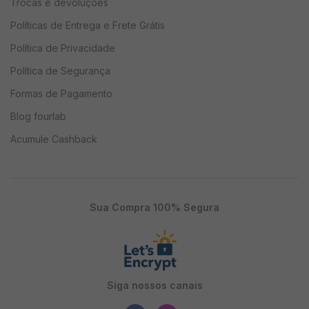
Trocas e devoluções
Políticas de Entrega e Frete Grátis
- Diminui queda capilar
Política de Privacidade
- Diminiu oleosidade
Política de Segurança
Formas de Pagamento
- Diminui caspas
Blog fourlab
Acumule Cashback
- Auxilia no tratamento de queda capilar e alopecia
Descrição de Ativos
Sua Compra 100% Segura
- Lcd - (Licor Carbonis Detergents): é um composto à
base de alcatrão de hulha miscigenado a Tintura de
Quilaia. Tem ação antisseborreica e em tratamentos de
psoríase. É indicado para peles e cabelos oleosos ou
Siga nossos canais
com presença de caspa ou seborréia.