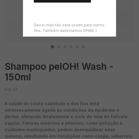
Seu e-mail não será usado para outros
fins. Também detestamos SPAM :)
Shampoo pelOH! Wash -
150ml
Ref: 47
A saúde do couro cabeludo e dos fios está
intrinsecamente ligada às condições da epiderme e
derme, afetando diretamente o ciclo de vida do folículo
capilar. Fatores externos e internos, como poluição e
cuidados inadequados, podem desequilibrar esse
sistema, resultando em condições como caspa, seborreia