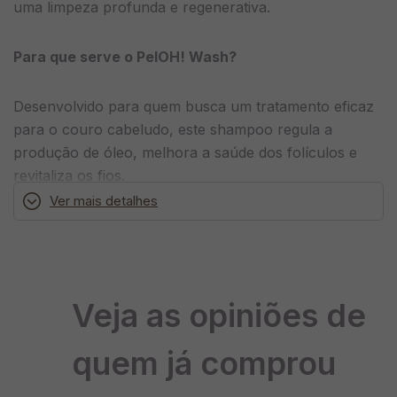
uma limpeza profunda e regenerativa.
Para que serve o PelOH! Wash?
Desenvolvido para quem busca um tratamento eficaz
para o couro cabeludo, este shampoo regula a
produção de óleo, melhora a saúde dos folículos e
revitaliza os fios.
Ver mais detalhes
Benefícios do PelOH! Wash da fourlab.:
•
Limpa profundamente, removendo impurezas e
acumulações.
Veja as opiniões de
•
Trata e previne a caspa e a seborreia.
quem já comprou
•
Fortalece os cabelos desde a raiz.