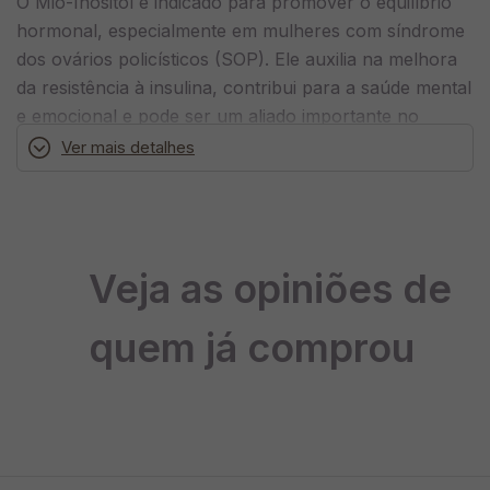
O Mio-Inositol é indicado para promover o equilíbrio
hormonal, especialmente em mulheres com síndrome
dos ovários policísticos (SOP). Ele auxilia na melhora
da resistência à insulina, contribui para a saúde mental
e emocional e pode ser um aliado importante no
gerenciamento do peso e da saúde metabólica.
Ver mais detalhes
Benefícios do Mio-Inositol
Regula o ciclo menstrual e promove a ovulação em mulheres
Veja as opiniões de
com SOP
Auxilia no controle da resistência à insulina e melhora da
quem já comprou
glicemia
Contribui para a redução da ansiedade e melhora do humor
Pode favorecer a perda de peso ao ajudar na regulação do
metabolismo
Melhora a função ovariana e pode aumentar as chances de