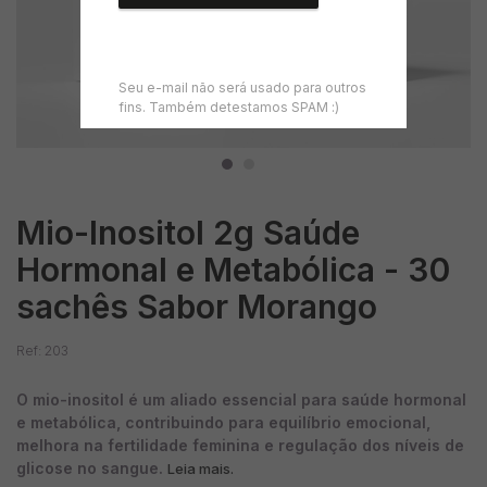
Seu e-mail não será usado para outros
fins. Também detestamos SPAM :)
Mio-Inositol 2g Saúde
Hormonal e Metabólica - 30
sachês Sabor Morango
Ref: 203
O mio-inositol é um aliado essencial para saúde hormonal
e metabólica, contribuindo para equilíbrio emocional,
melhora na fertilidade feminina e regulação dos níveis de
glicose no sangue.
Leia mais.