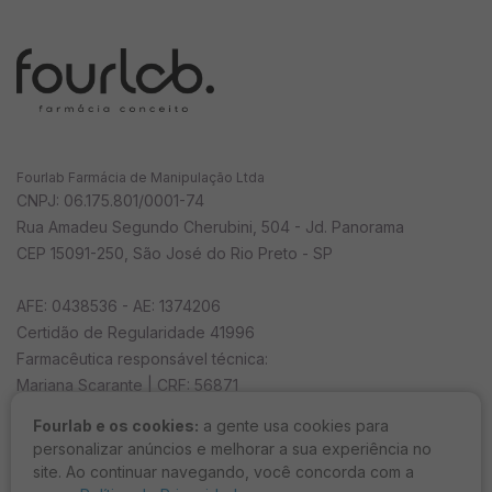
profissional habilitado especialista para atender a sua
necessidade e responder as suas dúvidas.
5. Recomendações Gerais
Nunca compre medicamento/cosmético sem orientação de
Fourlab Farmácia de Manipulação Ltda
um profissional habilitado.
CNPJ: 06.175.801/0001-74
Evitar contato com os olhos; caso isto ocorra, lavar com
Rua Amadeu Segundo Cherubini, 504 - Jd. Panorama
água em abundância.
CEP 15091-250, São José do Rio Preto - SP
Em caso de hipersensibilidade ao produto, recomenda-se
AFE: 0438536 - AE: 1374206
descontinuar o uso e procurar orientação médica.
Certidão de Regularidade 41996
Não use o produto com o prazo de validade vencido.
Farmacêutica responsável técnica:
Manter em temperatura ambiente (15 a 30ºC).
Mariana Scarante | CRF: 56871
Proteger da luz, do calor e da umidade.
Fourlab e os cookies:
a gente usa cookies para
Horário de funcionamento
personalizar anúncios e melhorar a sua experiência no
Todo medicamento/cosmético deve ser mantido fora do
seg a sex das 08h às 18h e sáb das 8h ao 12h
site. Ao continuar navegando, você concorda com a
alcance das crianças.