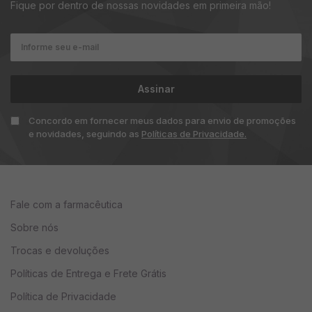
Mulheres com síndrome dos ovários policísticos (SOP)
Fique por dentro de nossas novidades em primeira mão!
Pessoas com resistência à insulina ou diabetes tipo 2
Indivíduos que desejam melhorar o humor e reduzir sintomas
de ansiedade
Mulheres que desejam melhorar a fertilidade e regular o
Assinar
ciclo menstrual
Concordo em fornecer meus dados para envio de promoções
Indivíduos que buscam suporte para uma melhor função
e novidades, seguindo as
Políticas de Privacidade.
hepática
Como usar Mio-Inositol
Fale com a farmacêutica
Diluir o conteúdo de 1 sachê em aproximadamente
Sobre nós
200ml de água e consumir uma vez ao dia,
Trocas e devoluções
preferencialmente pela manhã ou conforme
orientação de um profissional de saúde.
Políticas de Entrega e Frete Grátis
Política de Privacidade