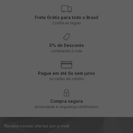
gravidez
Promove o equilíbrio hormonal, reduzindo sintomas como
Frete Grátis para todo o Brasil
acne e queda de cabelo associados à SOP
Confira as regras
Estimula a produção de serotonina, favorecendo o bem-
estar emocional
5% de Desconto
Contribui para a saúde do fígado e auxilia na metabolização
comprando à vista
de gorduras
Composição de Mio-Inositol
Pague em até 6x sem juros
no cartão de crédito
Cada sachê contém 2g de Mio-Inositol puro,
garantindo uma dosagem precisa e eficiente para
atender às necessidades diárias recomendadas.
Compra segura
privacidade e segurança certificados
Principais Indicações de Mio-Inositol
Receba nossas ofertas por e-mail