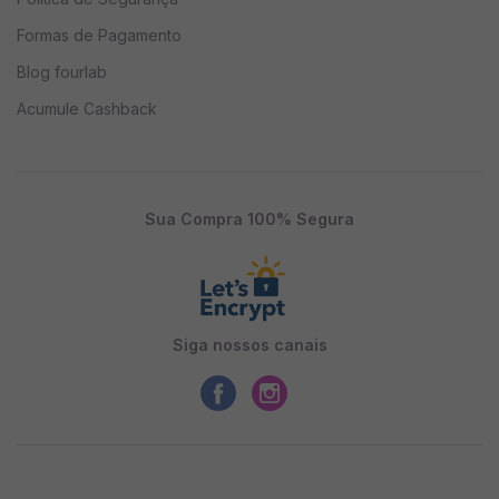
habilitado.
Formas de Pagamento
Blog fourlab
Cuidados e efeitos colaterais
Acumule Cashback
A Mucuna é considerada segura quando usada na
dose recomendada. No entanto, seu consumo
excessivo pode causar efeitos colaterais como:
Sua Compra 100% Segura
Náuseas
Insônia
Palpitações
Siga nossos canais
Alterações na pressão arterial
Advertências