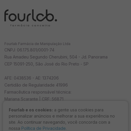
"O estabelecimento farmacêutico deve assegurar ao
usuário a informação e orientação quanto ao uso dos
medicamentos solicitados por acesso remoto."
RDC/44 de 17 de agosto de 2009, Artigo 58.
As informações aqui prestadas tratam de descrever o
Fourlab Farmácia de Manipulação Ltda
produto e não substituem a orientação de um
CNPJ: 06.175.801/0001-74
profissional habilitado.
Rua Amadeu Segundo Cherubini, 504 - Jd. Panorama
CEP 15091-250, São José do Rio Preto - SP
Recomendações gerais
AFE: 0438536 - AE: 1374206
Certidão de Regularidade 41996
Nunca compre medicamento ou cosmético sem orientação
Farmacêutica responsável técnica:
de um profissional habilitado
Mariana Scarante | CRF: 56871
Evitar contato com os olhos; em caso de contato, lavar com
Fourlab e os cookies:
a gente usa cookies para
água em abundância
Horário de funcionamento
personalizar anúncios e melhorar a sua experiência no
seg a sex das 08h às 18h e sáb das 8h ao 12h
Em caso de hipersensibilidade ao produto, recomenda-se
site. Ao continuar navegando, você concorda com a
descontinuar o uso e procurar orientação médica
nossa
Política de Privacidade.