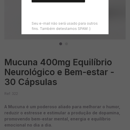
Seu e-mail não será usado para outros
fins. Também detestamos SPAM :)
Mucuna 400mg Equilíbrio
Neurológico e Bem-estar -
30 Cápsulas
Ref: 322
A Mucuna é um poderoso aliado para melhorar o humor,
reduzir o estresse e estimular a produção de dopamina,
promovendo bem-estar mental, energia e equilíbrio
emocional no dia a dia.