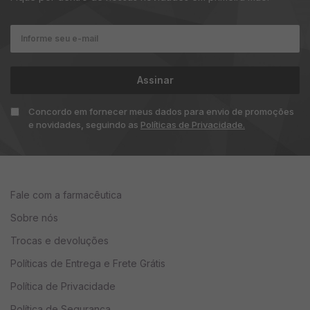
Principais indicações
Indivíduos que desejam melhorar o humor e reduzir sintomas
de ansiedade e estresse
Assinar
Pessoas que buscam aumentar o foco, a concentração e o
desempenho mental
Concordo em fornecer meus dados para envio de promoções
Indivíduos que necessitam melhorar a disposição física e
e novidades, seguindo as
Políticas de Privacidade.
mental
Homens e mulheres que desejam equilibrar os níveis
hormonais
Pessoas que desejam prevenir ou reduzir os sintomas de
Fale com a farmacêutica
doenças neurológicas degenerativas, como Parkinson
Sobre nós
Trocas e devoluções
Modo de uso
Políticas de Entrega e Frete Grátis
Ingerir 1 cápsula ao dia, preferencialmente após uma
Política de Privacidade
refeição ou conforme orientação de um profissional
Política de Segurança