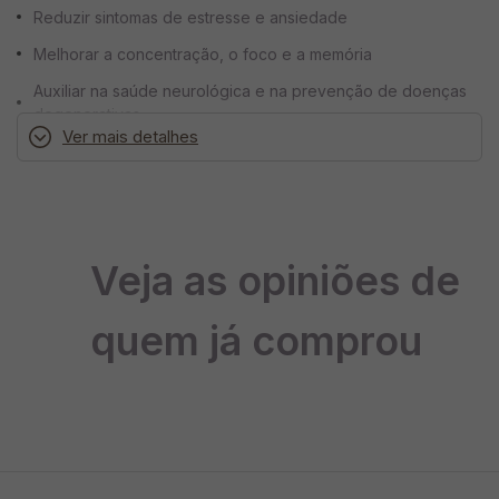
Reduzir sintomas de estresse e ansiedade
Melhorar a concentração, o foco e a memória
Auxiliar na saúde neurológica e na prevenção de doenças
degenerativas
Ver mais detalhes
Potencializar a energia física e mental
Contribuir para o equilíbrio hormonal e melhora da libido
Benefícios da Mucuna 400mg
Veja as opiniões de
Estimula a produção natural de dopamina, melhorando o
quem já comprou
bem-estar emocional
Reduz os efeitos do estresse e da ansiedade
Melhora o foco, a concentração e a memória
Auxilia na regulação do humor, combatendo sintomas
depressivos